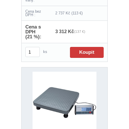
váhy:
Cena bez
2 737 Kč
(113 €)
DPH :
Cena s
DPH
3 312 Kč
(137 €)
(21 %):
ks