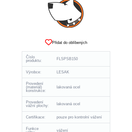
Přidat do oblíbených
Číslo
FLSPSB150
produktu:
Výrobce:
LESAK
Provedení
(materiál)
lakovaná ocel
konstrukce:
Provedení
lakovaná ocel
vážní plochy:
Certifikace:
pouze pro kontrolní vážení
Funkce
vážení