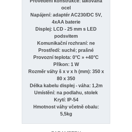
Provedení konstrukce: lakovaná
ocel
Napájení: adaptér AC230/DC 5V,
4xAA baterie
Displej: LCD - 25 mm s LED
podsvitem
Komunikační rozhraní: ne
Prostředí: suché; prašné
Provozní teplota: 0°C » +40°C
Příkon: 1 W
Rozměr váhy š x v x h (mm): 350 x
80 x 350
Délka kabelu displej - váha: 1,2m
Umístění: na podlahu, stolek
Krytí: IP-54
Hmotnost váhy včetně obalu:
5,5kg