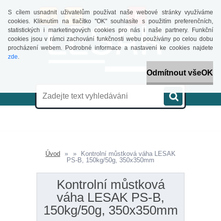
0 ks / 0 Kč
S cílem usnadnit uživatelům používat naše webové stránky využíváme
cookies. Kliknutím na tlačítko "OK" souhlasíte s použitím preferenčních,
(0 €)
statistických i marketingových cookies pro nás i naše partnery. Funkční
cookies jsou v rámci zachování funkčnosti webu používány po celou dobu
procházení webem. Podrobné informace a nastavení ke cookies najdete
zde
.
Odmítnout vše
OK
Úvod
»
»
Kontrolní můstková váha LESAK
PS-B, 150kg/50g, 350x350mm
Kontrolní můstková
váha LESAK PS-B,
150kg/50g, 350x350mm