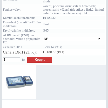
shody
vážení; počítání kusů; sčítání hmotnosti;
Funkce váhy:
procentualní vážení, tisk etiket a lístků, limitní
vážení - kontrola tolerance výrobku
Komunikační rozhranní:
1x RS232
Provedení (materiál) vážního
Plast
indikátoru:
Krytí vážního indikátoru:
IP65
ALIBI paměť (DSD) pro
obchodní verze s připojením
PC:
Cena bez DPH :
9 240 Kč
(381 €)
Cena s DPH (21 %):
11 180 Kč
(461 €)
ks