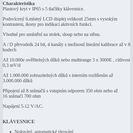
Charakteristika
Plastový kryt v IP65 s 5 tlačítky klávesnice.
Podsvícený 6.místný LCD displej velikosti 25mm s vysokým
kontrastem, ikony pro indikaci aktivních funkcí.
Vhodné pro umístění na stolek, sloup nebo na stěnu.
A / D převodník 24 bit, 4 kanály s možností lineární kalibrace až v 8
bodech
Až 10.000e ověřitelných dílků nebo multirange 3 x 3000E , citlivost
0,3 mV/d
Až 1.000.000 zobrazitelných dílků s interním rozlišením až
3.000.000 dílků
Připojení až 8 snímačů s vstupním odporem 350 ohm nebo až
16 snímači 700 ohm
Napájení 5-12 V/AC.
KLÁVESNICE
Nulování, automatické tárování