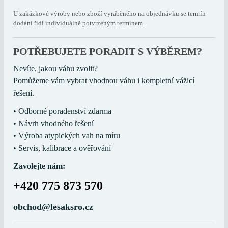
U zakázkové výroby nebo zboží vyráběného na objednávku se termín
dodání řídí individuálně potvrzeným termínem.
POTŘEBUJETE PORADIT S VÝBĚREM?
Nevíte, jakou váhu zvolit?
Pomůžeme vám vybrat vhodnou váhu i kompletní vážicí
řešení.
• Odborné poradenství zdarma
• Návrh vhodného řešení
• Výroba atypických vah na míru
• Servis, kalibrace a ověřování
Zavolejte nám:
+420 775 873 570
obchod@lesaksro.cz