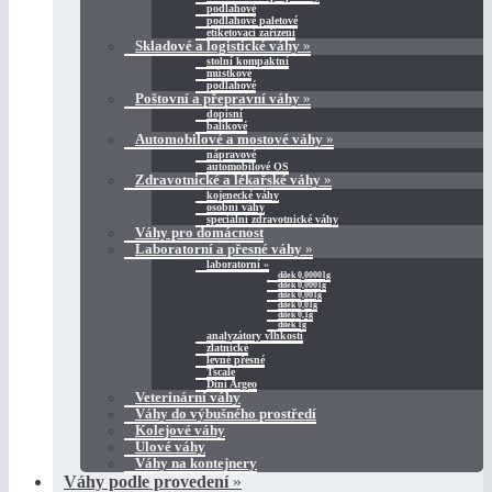
podlahové
podlahové paletové
etiketovací zařízení
Skladové a logistické váhy
»
stolní kompaktní
můstkové
podlahové
Poštovní a přepravní váhy
»
dopisní
balíkové
Automobilové a mostové váhy
»
nápravové
automobilové OS
Zdravotnické a lékařské váhy
»
kojenecké váhy
osobní váhy
speciální zdravotnické váhy
Váhy pro domácnost
Laboratorní a přesné váhy
»
laboratorní
»
dílek 0,00001g
dílek 0,0001g
dílek 0,001g
dílek 0,01g
dílek 0,1g
dílek 1g
analyzátory vlhkosti
zlatnické
levné přesné
Tscale
Dini Argeo
Veterinární váhy
Váhy do výbušného prostředí
Kolejové váhy
Úlové váhy
Váhy na kontejnery
Váhy podle provedení
»