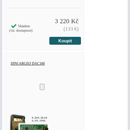
3 220 Kč
Skladem
(133 €)
(viz. dostupnost)
DINI ARGEO DAC160