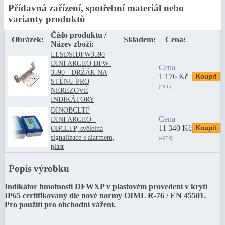
Přídavná zařízení, spotřební materiál nebo
varianty produktů
Číslo produktu /
Obrázek:
Skladem:
Cena:
Název zboží:
LESDSIDFW3590
DINI ARGEO DFW-
Cena
3590 - DRŽÁK NA
1 176 Kč
STĚNU PRO
(48 €)
NEREZOVÉ
INDIKÁTORY
DINOBCLTP
Cena
DINI ARGEO -
11 340 Kč
OBCLTP, svělelná
signalizace s alarmem,
(467 €)
plast
Popis výrobku
Indikátor hmotnosti DFWXP v plastovém provedení v krytí
IP65 certifikovaný dle nové normy OIML R-76 / EN 45501.
P
ro použití pro obchodní vážení.