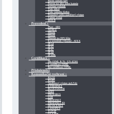
Ruční zadání táry
Provoz na aku nebo baterie
Sečítání položek
Tisk etiket
Tisk vážního lístku
Proudový nebo napěťový výstup
Vážení zvířat
HOLD
Provedení
»
Plast - ABS
NEREZ
Hliník
Hliník
Montáž na DIN lištu
Ex prostředí výbušné - ATEX
IP-54
IP-65
IP-67
IP-68
IP-69K
Certifikace
»
Dle OIML R-76 / EN 45501
S certifikací OIML
Bez certifikace OIML
Příslušenství
Komunikační rozhraní
»
RS232
RS485
Analogový výstup mA/Vdc
ETHERNET
BLUETOOTH
WIFI
PROFIBUS
USB
PROFINET
PROFINET IO
DEVICENET
CANOPEN
TCP/IP
CC-LINK