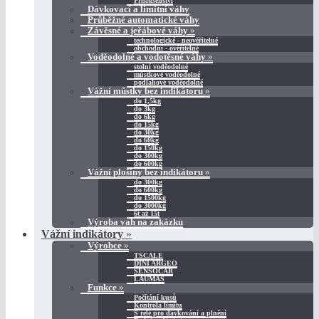
Příslušenství
Dávkovací a limitní váhy
Průběžné automatické váhy
Závěsné a jeřábové váhy
»
technologické - neověřitelné
obchodní - ověřitelné
Voděodolné a vodotěsné váhy
»
stolní voděodolné
můstkové voděodolné
podlahové voděodolné
Vážní můstky bez indikátoru
»
do 1,5kg
do 3kg
do 6kg
do 15kg
do 30kg
do 60kg
do 150kg
do 300kg
do 600kg
Vážní plošiny bez indikátoru
»
do 300kg
do 600kg
do 1500kg
do 3000kg
6t až 15t
Výroba vah na zakázku
Vážní indikátory
»
Výrobce
»
TSCALE
DINI ARGEO
SENSOCAR
LAUMAS
Funkce
»
Počítání kusů
Kontrola limitu
S relé pro dávkování a plnění