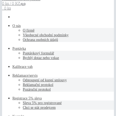
0 ks / 0 Kč
(0 €)
0 ks
O nás
O firmě
Všeobecné obchodní podmínky
Ochrana osobních údajů
Poptávka
Poptávkový formulář
Rychlý dotaz nebo vzkaz
Kalibrace vah
Reklamace/servis
Odstoupení od kupní smlouvy
Reklamační protokol
Pozáruční protokol
Registrace 5% sleva
Sleva 5% pro registrované
Chci se stát prodejcem