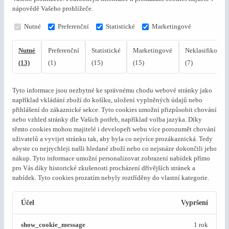
nápovědě Vašeho prohlížeče.
Nutné
Preferenční
Statistické
Marketingové
Nutné
Preferenční
Statistické
Marketingové
Neklasifikovan
(13)
(1)
(15)
(15)
(7)
Tyto informace jsou nezbytné ke správnému chodu webové stránky jako
například vkládání zboží do košíku, uložení vyplněných údajů nebo
přihlášení do zákaznické sekce.
Tyto cookies umožní přizpůsobit chování
nebo vzhled stránky dle Vašich potřeb, například volba jazyka.
Díky
těmto cookies mohou majitelé i developeři webu více porozumět chování
uživatelů a vyvijet stránku tak, aby byla co nejvíce prozákaznická. Tedy
abyste co nejrychleji našli hledané zboží nebo co nejsnáze dokončili jeho
nákup.
Tyto informace umožní personalizovat zobrazení nabídek přímo
pro Vás díky historické zkušenosti procházení dřívějších stránek a
nabídek.
Tyto cookies prozatím nebyly roztříděny do vlastní kategorie.
Účel
Vypršení
show_cookie_message
1 rok