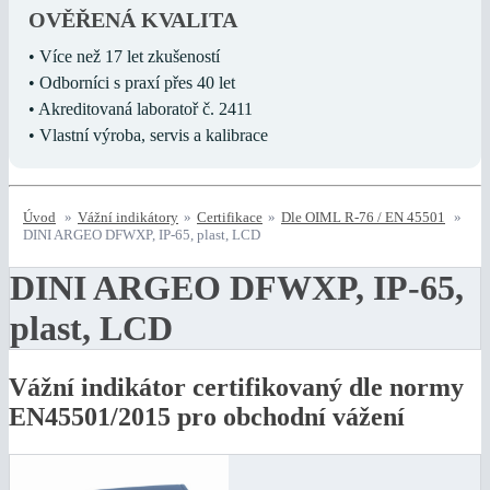
OVĚŘENÁ KVALITA
• Více než 17 let zkušeností
• Odborníci s praxí přes 40 let
• Akreditovaná laboratoř č. 2411
• Vlastní výroba, servis a kalibrace
Úvod
»
Vážní indikátory
»
Certifikace
»
Dle OIML R-76 / EN 45501
»
DINI ARGEO DFWXP, IP-65, plast, LCD
DINI ARGEO DFWXP, IP-65,
plast, LCD
Vážní indikátor certifikovaný dle normy
EN45501/2015 pro obchodní vážení