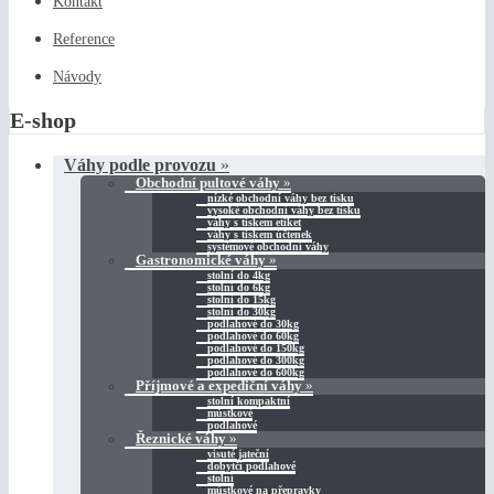
Kontakt
Reference
Návody
E-shop
Váhy podle provozu
»
Obchodní pultové váhy
»
nízké obchodní váhy bez tisku
vysoké obchodní váhy bez tisku
váhy s tiskem etiket
váhy s tiskem účtenek
systémové obchodní váhy
Gastronomické váhy
»
stolní do 4kg
stolní do 6kg
stolní do 15kg
stolní do 30kg
podlahové do 30kg
podlahové do 60kg
podlahové do 150kg
podlahové do 300kg
podlahové do 600kg
Příjmové a expediční váhy
»
stolní kompaktní
můstkové
podlahové
Řeznické váhy
»
visuté jateční
dobytčí podlahové
stolní
můstkové na přepravky