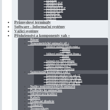
MODBUS-TCP
MODBUS-RTU
ETHERNET-TCP
ETHERNET-IP
ETHERCAT
POWERLINK
SERCOS
Průmyslové terminály
Software - Informační systémy
Vážicí systémy
Příslušenství a komponenty vah
»
Různé
Tenzometrické snímače sil
»
Středové snímače-Single point
»
Hliníkové
Nerezové
Střihové snímače - Shear Beam
»
Ocelové
Nerezové
Snímače pro velká zatížení
Snímače pro sila a zásobníky
Tahové snímače typu S
Příslušenství ke snímačům
Samostatné konstrukce vah
»
Konstrukce můstkových vah 1T
Konstrukce podlahových vah 4T
Konstrukce nájezdových vah 4TU
Konstrukce paletových vah P4T
Nožky tenzometrických snímačů
Podložky ke snímačům
Sdružovací krabice
Kabely
Přídavné displeje
Tiskárny
Termoetikety