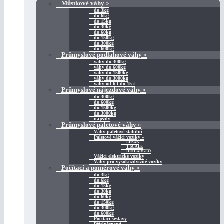
Můstkové váhy
»
do 3kg
do 6kg
do 15kg
do 30kg
do 60kg
do 150kg
do 300kg
do 600kg
Průmyslové podlahové váhy
»
váhy do 300kg
váhy do 600kg
váhy do 1500kg
váhy do 3000kg
váhy od 6 t do 15 t
Průmyslové nájezdové váhy
»
do 300kg
do 600kg
do 1500kg
do 3000kg
nájezdy
Průmyslové paletové váhy
»
Váhy paletové stabilní
Paletové vážicí vozíky
»
LESAK
T-SCALE
DINI ARGEO
Vážicí elektrické vozíky
Váhy pro vysokozdvižné vozíky
Počítací a poměrové váhy
»
do 3kg
do 6kg
do 15kg
do 30kg
do 60kg
do 150kg
do 300kg
do 600kg
Počítací sestavy