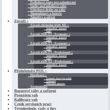
Podlahové rámy pro zabudování
Stolky pod můstkové váhy
Válečkové dráhy na váhy
Akumulátory a baterie
Adaptéry a zdroje
Závaží
»
Závaží obchodní třídy M1
»
Jednotlivě - kusové
Sady
Závaží třídy F2 - Economy
»
Jednotlivě - kusové
Sady
Závaží třídy F1 - Economy
»
Jednotlivě - kusové
Sady
Závaží třídy F1 - Profesional
»
Jednotlivě - kusové
Sady
Závaží třídy E2 - Profesional
»
Jednotlivě - kusové
Sady
Příslušenství POS
»
Hardware
»
Snímače čárových kódů
Tiskárny
Pokladní zásuvky
Termopásky
Bazarové váhy a zařízení
Pronájem vah
Kalibrace vah
Ceník servisních prací
Terminologie, rady a tipy