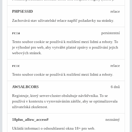
PHPSESSID
relace
Zachovává stav uživatelské relace napříč požadavky na stránky.
rc::a
persistentní
Tento soubor cookie se používá k rozlišení mezi lidmi a roboty. To
je výhodné pro web, aby vytvářet platné zprávy o používání jejich
webových stránek.
rc::c
relace
Tento soubor cookie se používá k rozlišení mezi lidmi a roboty.
AWSALBCORS
6 dnů
Registruje, který server-cluster obsluhuje návštěvníka. To se
používá v kontextu s vyrovnáváním zátěže, aby se optimalizovala
uživatelská zkušenost.
18plus_allow_access#
neznámý
Ukládá informaci o odsouhlasení okna 18+ pro web.