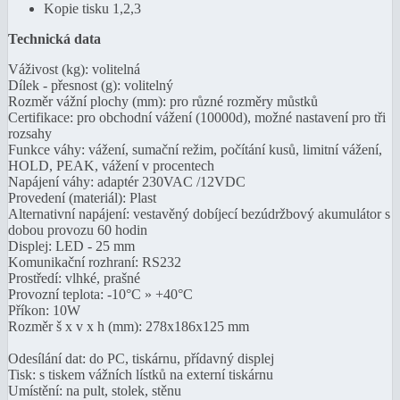
Kopie tisku 1,2,3
Technická data
Váživost (kg): volitelná
Dílek - přesnost (g): volitelný
Rozměr vážní plochy (mm): pro různé rozměry můstků
Certifikace: pro obchodní vážení (10000d), možné nastavení pro tři
rozsahy
Funkce váhy: vážení, sumační režim, počítání kusů, limitní vážení,
HOLD, PEAK, vážení v procentech
Napájení váhy: adaptér 230VAC /12VDC
Provedení (materiál): Plast
Alternativní napájení: vestavěný dobíjecí bezúdržbový akumulátor s
dobou provozu 60 hodin
Displej: LED - 25 mm
Komunikační rozhraní: RS232
Prostředí: vlhké, prašné
Provozní teplota: -10°C » +40°C
Příkon: 10W
Rozměr š x v x h (mm): 278x186x125 mm
Odesílání dat: do PC, tiskárnu, přídavný displej
Tisk: s tiskem vážních lístků na externí tiskárnu
Umístění: na pult, stolek, stěnu