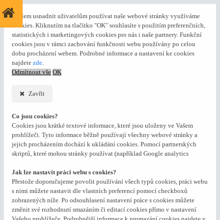
S cílem usnadnit uživatelům používat naše webové stránky využíváme
cookies. Kliknutím na tlačítko "OK" souhlasíte s použitím preferenčních,
statistických i marketingových cookies pro nás i naše partnery. Funkční
cookies jsou v rámci zachování funkčnosti webu používány po celou
dobu procházení webem. Podrobné informace a nastavení ke cookies
najdete
zde
.
Odmítnout vše
OK
Zavřít
Co jsou cookies?
Cookies jsou krátké textové informace, které jsou uloženy ve Vašem
prohlížeči. Tyto informace běžně používají všechny webové stránky a
jejich procházením dochází k ukládání cookies. Pomocí partnerských
skriptů, které mohou stránky používat (například Google analytics
Jak lze nastavit práci webu s cookies?
Přestože doporučujeme povolit používání všech typů cookies, práci webu
s nimi můžete nastavit dle vlastních preferencí pomocí checkboxů
zobrazených níže. Po odsouhlasení nastavení práce s cookies můžete
změnit své rozhodnutí smazáním či editací cookies přímo v nastavení
Vašeho prohlížeče. Podrobnější informace k promazání cookies najdete v