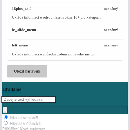
18plus_cat#
neznámý
Ukládá informaci o odsouhlasení okna 18+ pro kategorii.
bs_slide_menu
neznámý
left_menu
neznámý
Ukládá informaci o způsobu zobrazení levého menu.
Uložit nastavení
Hľadanie
Hledat ve zboží
Hledat v článcích
Přihlášení
Nová registrace