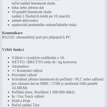
ruční zadání hmotnosti obalu
tisku nebo přenos dat
10 pamětí hmotnosti obalu
zadání 2 číselných kódů po 10 znacích
zámek klávesnice
opakování posledního uskutečněného tisku
Komunikace
RS232C obousměrný port pro připojení k PC
Výběr funkcí
Vážení s vysokým rozlišením x 10.
NETTO / BRUTTO nebo lb / kg konverze
Akumulace
+/- Kontrolní vážení
Procentní vážení
Schválený přenos hmotnosti do počítače / PLC nebo zařízení
pro záznam dat na MMC / USB (s možností Alibi paměti
ALMEM)
Počítání (max. Rozlišení 1.500.000 dílků)
In / Out Truck vážení
Hold a Peak
Ruční zadání Táry