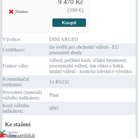
9 470 Kč
(390 €)
Skladem
Výrobce:
DINI ARGEO
lze ověřit pro obchodní vážení - EU
Certifikace:
posouzení shody
vážení; počítání kusů; sčítání hmotnosti;
Funkce váhy:
procentualní vážení, tisk etiket a lístků,
limitní vážení - kontrola tolerance výrobku
Komunikační
1x RS232
rozhranní:
Provedení (materiál)
Plast
vážního indikátoru:
Krytí vážního
IP65
indikátoru:
Ke stažení
Skladem
Test certifikát
Skladem
Skladem
(viz. dostupnost)