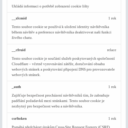
Ukládá informaci o potřebě zobrazení cookie lišty
__zlcmid
1 rok
Tento soubor cookie se používá k uložení identity návštěvníka
během návštěv a preference návštěvníka deaktivovat naši funkci
živého chatu.
__cfruid
relace
Tento soubor cookie je součástí služeb poskytovaných společností
Cloudflare – včetně vyrovnávání zátěže, doručování obsahu
webových stránek a poskytování připojení DNS pro provozovatele
webových stránek.
_auth
1 rok
Zajišťuje bezpečnost procházení návštěvníků tím, že zabraňuje
padělání požadavků mezi stránkami. Tento soubor cookie je
nezbytný pro bezpečnost webu a návštěvníka.
csrftoken
1 rok
Pomáhá předcházet útokům Cross-Site Request Forgery (CSRF).