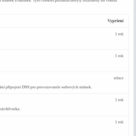
 stránek a nabídek.
Tyto cookies prozatím nebyly roztříděny do vlastní
Vypršení
1 rok
1 rok
relace
vání připojení DNS pro provozovatele webových stránek.
1 rok
návštěvníka.
1 rok