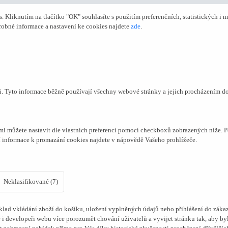
Kliknutím na tlačítko "OK" souhlasíte s použitím preferenčních, statistických i m
obné informace a nastavení ke cookies najdete
zde
.
či. Tyto informace běžně používají všechny webové stránky a jejich procházením d
mi můžete nastavit dle vlastních preferencí pomocí checkboxů zobrazených níže. P
í informace k promazání cookies najdete v nápovědě Vašeho prohlížeče.
Neklasifikované (7)
lad vkládání zboží do košíku, uložení vyplněných údajů nebo přihlášení do zákaz
i developeři webu více porozumět chování uživatelů a vyvijet stránku tak, aby byl