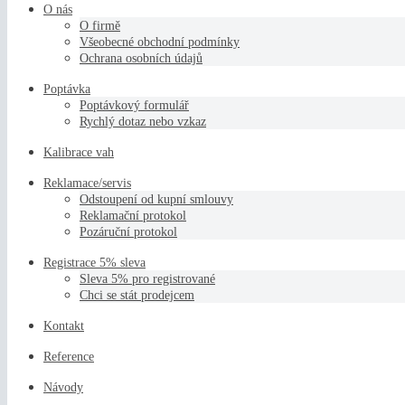
O nás
O firmě
Všeobecné obchodní podmínky
Ochrana osobních údajů
Poptávka
Poptávkový formulář
Rychlý dotaz nebo vzkaz
Kalibrace vah
Reklamace/servis
Odstoupení od kupní smlouvy
Reklamační protokol
Pozáruční protokol
Registrace 5% sleva
Sleva 5% pro registrované
Chci se stát prodejcem
Kontakt
Reference
Návody