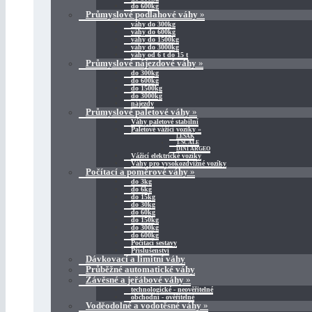
do 600kg
Průmyslové podlahové váhy
»
váhy do 300kg
váhy do 600kg
váhy do 1500kg
váhy do 3000kg
váhy od 6 t do 15 t
Průmyslové nájezdové váhy
»
do 300kg
do 600kg
do 1500kg
do 3000kg
nájezdy
Průmyslové paletové váhy
»
Váhy paletové stabilní
Paletové vážicí vozíky
»
LESAK
T-SCALE
DINI ARGEO
Vážicí elektrické vozíky
Váhy pro vysokozdvižné vozíky
Počítací a poměrové váhy
»
do 3kg
do 6kg
do 15kg
do 30kg
do 60kg
do 150kg
do 300kg
do 600kg
Počítací sestavy
Příslušenství
Dávkovací a limitní váhy
Průběžné automatické váhy
Závěsné a jeřábové váhy
»
technologické - neověřitelné
obchodní - ověřitelné
Voděodolné a vodotěsné váhy
»