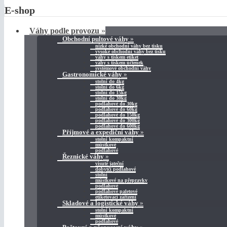
E-shop
Váhy podle provozu
»
Obchodní pultové váhy
»
nízké obchodní váhy bez tisku
vysoké obchodní váhy bez tisku
váhy s tiskem etiket
váhy s tiskem účtenek
systémové obchodní váhy
Gastronomické váhy
»
stolní do 4kg
stolní do 6kg
stolní do 15kg
stolní do 30kg
podlahové do 30kg
podlahové do 60kg
podlahové do 150kg
podlahové do 300kg
podlahové do 600kg
Příjmové a expediční váhy
»
stolní kompaktní
můstkové
podlahové
Řeznické váhy
»
visuté jateční
dobytčí podlahové
stolní
můstkové na přepravky
podlahové
podlahové paletové
etiketovací zařízení
Skladové a logistické váhy
»
stolní kompaktní
můstkové
podlahové