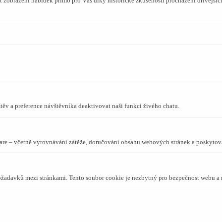
 zobrazení nabídek přímo pro Vás díky historické zkušenosti procházení dřívějších
ěv a preference návštěvníka deaktivovat naši funkci živého chatu.
lare – včetně vyrovnávání zátěže, doručování obsahu webových stránek a poskyto
požadavků mezi stránkami. Tento soubor cookie je nezbytný pro bezpečnost webu a 