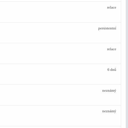
relace
persistentní
relace
6 dnů
neznámý
neznámý