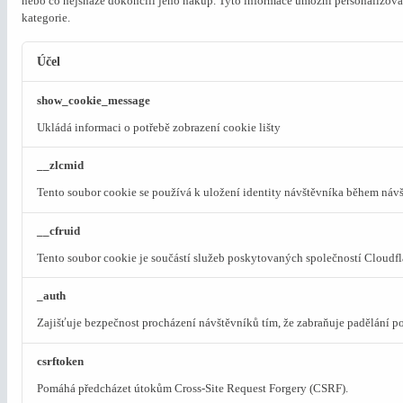
nebo co nejsnáze dokončili jeho nákup.
Tyto informace umožní personalizovat
kategorie.
Účel
show_cookie_message
Ukládá informaci o potřebě zobrazení cookie lišty
__zlcmid
Tento soubor cookie se používá k uložení identity návštěvníka během návšt
__cfruid
Tento soubor cookie je součástí služeb poskytovaných společností Cloudf
_auth
Zajišťuje bezpečnost procházení návštěvníků tím, že zabraňuje padělání 
csrftoken
Pomáhá předcházet útokům Cross-Site Request Forgery (CSRF).