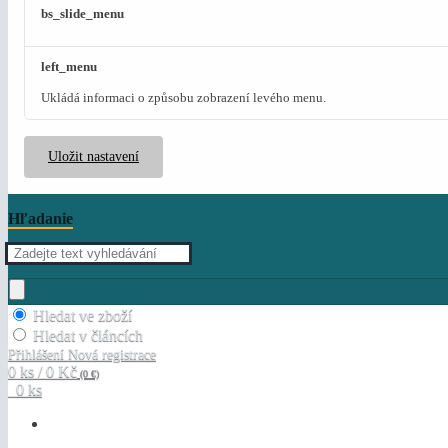
bs_slide_menu
left_menu
Ukládá informaci o způsobu zobrazení levého menu.
Uložit nastavení
Hľadanie
Hledat ve zboží
Hledat v článcích
Přihlášení
Nová registrace
0 ks / 0 Kč
(0 €)
0 ks