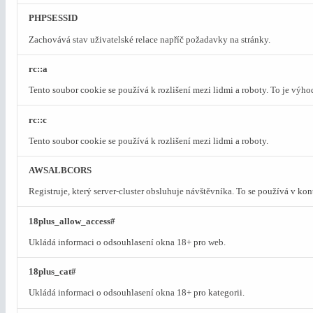
PHPSESSID
Zachovává stav uživatelské relace napříč požadavky na stránky.
rc::a
Tento soubor cookie se používá k rozlišení mezi lidmi a roboty. To je výh
rc::c
Tento soubor cookie se používá k rozlišení mezi lidmi a roboty.
AWSALBCORS
Registruje, který server-cluster obsluhuje návštěvníka. To se používá v ko
18plus_allow_access#
Ukládá informaci o odsouhlasení okna 18+ pro web.
18plus_cat#
Ukládá informaci o odsouhlasení okna 18+ pro kategorii.