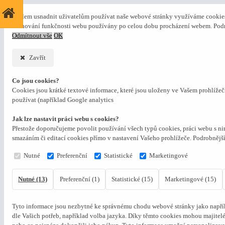
S cílem usnadnit uživatelům používat naše webové stránky využíváme cookies. 
zachování funkčnosti webu používány po celou dobu procházení webem. Podr
Odmítnout vše
OK
Zavřít
Co jsou cookies?
Cookies jsou krátké textové informace, které jsou uloženy ve Vašem prohlíže
používat (například Google analytics
Jak lze nastavit práci webu s cookies?
Přestože doporučujeme povolit používání všech typů cookies, práci webu s ni
smazáním či editací cookies přímo v nastavení Vašeho prohlížeče. Podrobnějš
Nutné
Preferenční
Statistické
Marketingové
Nutné (13)
Preferenční (1)
Statistické (15)
Marketingové (15)
Tyto informace jsou nezbytné ke správnému chodu webové stránky jako napřík
dle Vašich potřeb, například volba jazyka.
Díky těmto cookies mohou majitelé 