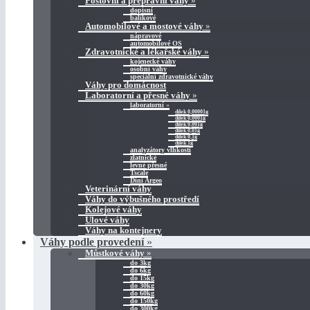
Poštovní a přepravní váhy
»
dopisní
balíkové
Automobilové a mostové váhy
»
nápravové
automobilové OS
Zdravotnické a lékařské váhy
»
kojenecké váhy
osobní váhy
speciální zdravotnické váhy
Váhy pro domácnost
Laboratorní a přesné váhy
»
laboratorní
»
dílek 0,00001g
dílek 0,0001g
dílek 0,001g
dílek 0,01g
dílek 0,1g
dílek 1g
analyzátory vlhkosti
zlatnické
levné přesné
Tscale
Dini Argeo
Veterinární váhy
Váhy do výbušného prostředí
Kolejové váhy
Úlové váhy
Váhy na kontejnery
Váhy podle provedení
»
Můstkové váhy
»
do 3kg
do 6kg
do 15kg
do 30kg
do 60kg
do 150kg
do 300kg