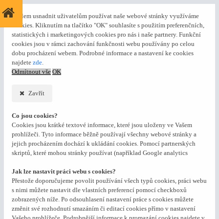
S cílem usnadnit uživatelům používat naše webové stránky využíváme
cookies. Kliknutím na tlačítko "OK" souhlasíte s použitím preferenčních,
statistických i marketingových cookies pro nás i naše partnery. Funkční
cookies jsou v rámci zachování funkčnosti webu používány po celou
dobu procházení webem. Podrobné informace a nastavení ke cookies
najdete
zde
.
Odmítnout vše
OK
Zavřít
Co jsou cookies?
Cookies jsou krátké textové informace, které jsou uloženy ve Vašem
prohlížeči. Tyto informace běžně používají všechny webové stránky a
jejich procházením dochází k ukládání cookies. Pomocí partnerských
skriptů, které mohou stránky používat (například Google analytics
Jak lze nastavit práci webu s cookies?
Přestože doporučujeme povolit používání všech typů cookies, práci webu
s nimi můžete nastavit dle vlastních preferencí pomocí checkboxů
zobrazených níže. Po odsouhlasení nastavení práce s cookies můžete
změnit své rozhodnutí smazáním či editací cookies přímo v nastavení
Vašeho prohlížeče. Podrobnější informace k promazání cookies najdete v