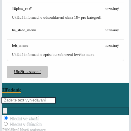
18plus_cat#
neznámý
Ukládá informaci o odsouhlasení okna 18+ pro kategorii.
bs_slide_menu
neznámý
left_menu
neznámý
Ukládá informaci o způsobu zobrazení levého menu.
Uložit nastavení
Hľadanie
Hledat ve zboží
Hledat v článcích
Přihlášení
Nová registrace