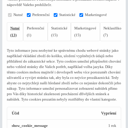
nápovědě Vašeho prohlížeče.
Nutné
Preferenční
Statistické
Marketingové
Nutné
Preferenční
Statistické
Marketingové
Neklasifikovan
(13)
(1)
(15)
(15)
(7)
Tyto informace jsou nezbytné ke správnému chodu webové stránky jako
například vkládání zboží do košíku, uložení vyplněných údajů nebo
přihlášení do zákaznické sekce.
Tyto cookies umožní přizpůsobit chování
nebo vzhled stránky dle Vašich potřeb, například volba jazyka.
Díky
těmto cookies mohou majitelé i developeři webu více porozumět chování
uživatelů a vyvijet stránku tak, aby byla co nejvíce prozákaznická. Tedy
abyste co nejrychleji našli hledané zboží nebo co nejsnáze dokončili jeho
nákup.
Tyto informace umožní personalizovat zobrazení nabídek přímo
pro Vás díky historické zkušenosti procházení dřívějších stránek a
nabídek.
Tyto cookies prozatím nebyly roztříděny do vlastní kategorie.
Účel
Vypršení
show_cookie_message
1 rok