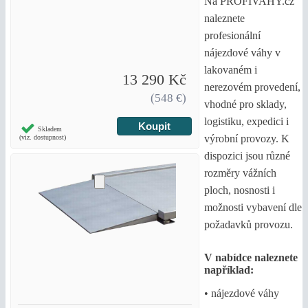
Na PROFIVAHY.cz
naleznete
profesionální
nájezdové váhy v
lakovaném i
13 290 Kč
nerezovém provedení,
(548 €)
vhodné pro sklady,
logistiku, expedici i
Skladem
výrobní provozy. K
(viz. dostupnost)
dispozici jsou různé
rozměry vážních
ploch, nosnosti i
možnosti vybavení dle
požadavků provozu.
V nabídce naleznete
například:
• nájezdové váhy