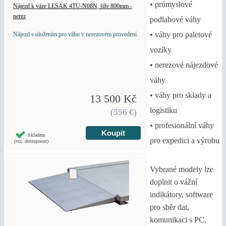
• průmyslové
Nájezd k váze LESAK 4TU-N08N, šíře 800mm -
nerez
podlahové váhy
• váhy pro paletové
Nájezd s uložením pro váhu v nerezovém provedení
vozíky
• nerezové nájezdové
váhy
• váhy pro sklady a
13 500 Kč
logistiku
(556 €)
• profesionální váhy
Skladem
pro expedici a výrobu
(viz. dostupnost)
Vybrané modely lze
doplnit o vážní
indikátory, software
pro sběr dat,
komunikaci s PC,