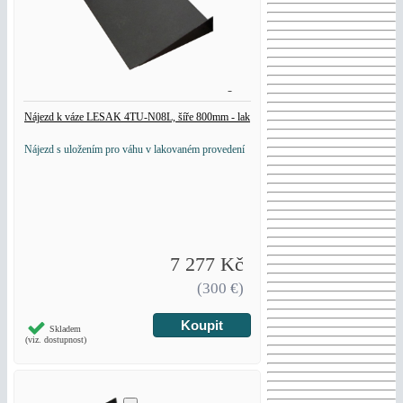
Nájezd k váze LESAK 4TU-N08L, šíře 800mm - lak
Nájezd s uložením pro váhu v lakovaném provedení
7 277 Kč
(300 €)
Skladem
(viz. dostupnost)