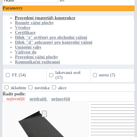
Kč
Parametry
Provedení (materiál) konstrukce
Rozměr vážní plochy
Výrobce
Certifikace
Dílek "e" ověřený pro obchodní vážení
Dílek "d" zobrazený pro kontrolní vážení
Umístění váhy
Váživost do
Provedení vážní plochy
Komunikační rozhranní
lakovaná ocel
FE
(54)
nerez
(7)
(17)
skladem
novinka
akce
Řadit podle:
nejlevnější
nejdražší
nejnovější