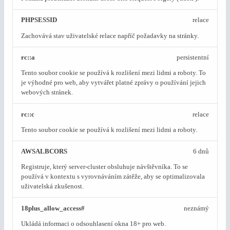
PHPSESSID
relace
Zachovává stav uživatelské relace napříč požadavky na stránky.
rc::a
persistentní
Tento soubor cookie se používá k rozlišení mezi lidmi a roboty. To
je výhodné pro web, aby vytvářet platné zprávy o používání jejich
webových stránek.
rc::c
relace
Tento soubor cookie se používá k rozlišení mezi lidmi a roboty.
AWSALBCORS
6 dnů
Registruje, který server-cluster obsluhuje návštěvníka. To se
používá v kontextu s vyrovnáváním zátěže, aby se optimalizovala
uživatelská zkušenost.
18plus_allow_access#
neznámý
Ukládá informaci o odsouhlasení okna 18+ pro web.