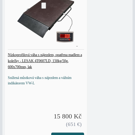
Nízkoprofilová váha s nájezdem, opatřena madlem a
kolečky - LESAK 4T0607LD, 150kg/50g,
600x700mm, lak
Snížená můstková váha s nájezdem a vážním
indikátorem VW-L
15 800 Kč
(651 €)