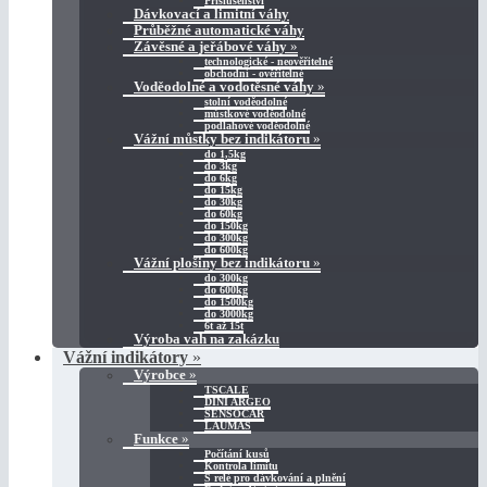
Příslušenství
Dávkovací a limitní váhy
Průběžné automatické váhy
Závěsné a jeřábové váhy
»
technologické - neověřitelné
obchodní - ověřitelné
Voděodolné a vodotěsné váhy
»
stolní voděodolné
můstkové voděodolné
podlahové voděodolné
Vážní můstky bez indikátoru
»
do 1,5kg
do 3kg
do 6kg
do 15kg
do 30kg
do 60kg
do 150kg
do 300kg
do 600kg
Vážní plošiny bez indikátoru
»
do 300kg
do 600kg
do 1500kg
do 3000kg
6t až 15t
Výroba vah na zakázku
Vážní indikátory
»
Výrobce
»
TSCALE
DINI ARGEO
SENSOCAR
LAUMAS
Funkce
»
Počítání kusů
Kontrola limitu
S relé pro dávkování a plnění