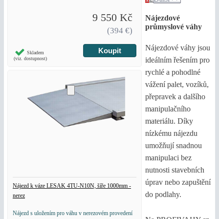
9 550 Kč
Nájezdové
průmyslové váhy
(394 €)
Nájezdové váhy jsou
Skladem
(viz. dostupnost)
ideálním řešením pro
rychlé a pohodlné
vážení palet, vozíků,
přepravek a dalšího
manipulačního
materiálu. Díky
nízkému nájezdu
umožňují snadnou
manipulaci bez
nutnosti stavebních
úprav nebo zapuštění
Nájezd k váze LESAK 4TU-N10N, šíře 1000mm -
do podlahy.
nerez
Nájezd s uložením pro váhu v nerezovém provedení