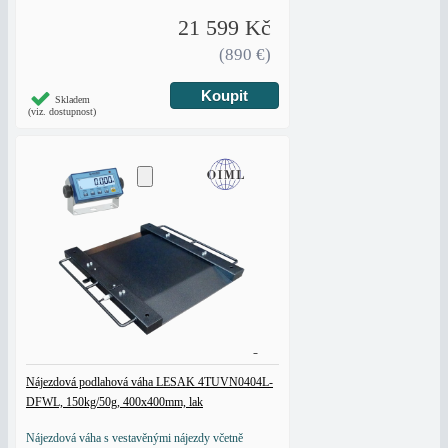
21 599 Kč
(890 €)
Skladem
(viz. dostupnost)
Nájezdová podlahová váha LESAK 4TUVN0404L-
DFWL, 150kg/50g, 400x400mm, lak
Nájezdová váha s vestavěnými nájezdy včetně