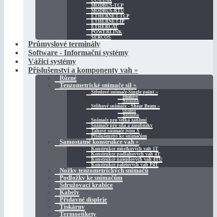
MODBUS-TCP
MODBUS-RTU
ETHERNET-TCP
ETHERNET-IP
ETHERCAT
POWERLINK
SERCOS
Průmyslové terminály
Software - Informační systémy
Vážicí systémy
Příslušenství a komponenty vah
»
Různé
Tenzometrické snímače sil
»
Středové snímače-Single point
»
Hliníkové
Nerezové
Střihové snímače - Shear Beam
»
Ocelové
Nerezové
Snímače pro velká zatížení
Snímače pro sila a zásobníky
Tahové snímače typu S
Příslušenství ke snímačům
Samostatné konstrukce vah
»
Konstrukce můstkových vah 1T
Konstrukce podlahových vah 4T
Konstrukce nájezdových vah 4TU
Konstrukce paletových vah P4T
Nožky tenzometrických snímačů
Podložky ke snímačům
Sdružovací krabice
Kabely
Přídavné displeje
Tiskárny
Termoetikety