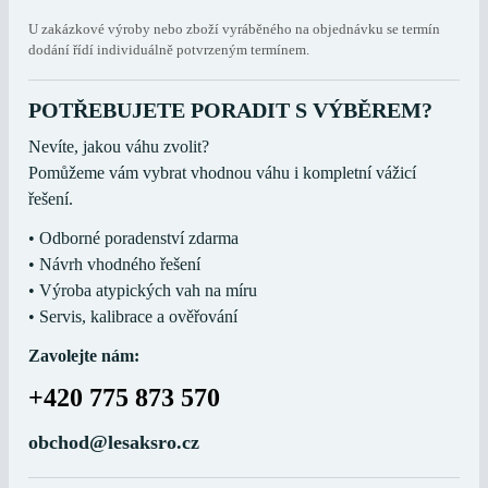
U zakázkové výroby nebo zboží vyráběného na objednávku se termín
dodání řídí individuálně potvrzeným termínem.
POTŘEBUJETE PORADIT S VÝBĚREM?
Nevíte, jakou váhu zvolit?
Pomůžeme vám vybrat vhodnou váhu i kompletní vážicí
řešení.
• Odborné poradenství zdarma
• Návrh vhodného řešení
• Výroba atypických vah na míru
• Servis, kalibrace a ověřování
Zavolejte nám:
+420 775 873 570
obchod@lesaksro.cz