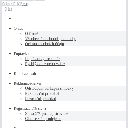
0 ks / 0 Kč
(0 €)
0 ks
O nás
O firmě
Všeobecné obchodní podmínky
Ochrana osobních údajů
Poptávka
Poptávkový formulář
Rychlý dotaz nebo vzkaz
Kalibrace vah
Reklamace/servis
Odstoupení od kupní smlouvy
Reklamační protokol
Pozáruční protokol
Registrace 5% sleva
Sleva 5% pro registrované
Chci se stát prodejcem