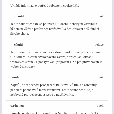
Ukládá informaci o potřebě zobrazení cookie lišty
__zlcmid
1 rok
Tento soubor cookie se používá k uložení identity návštěvníka
během návštěv a preference návštěvníka deaktivovat naši funkci
živého chatu.
__cfruid
relace
Tento soubor cookie je součástí služeb poskytovaných společností
Cloudflare – včetně vyrovnávání zátěže, doručování obsahu
webových stránek a poskytování připojení DNS pro provozovatele
webových stránek.
_auth
1 rok
Zajišťuje bezpečnost procházení návštěvníků tím, že zabraňuje
padělání požadavků mezi stránkami. Tento soubor cookie je
nezbytný pro bezpečnost webu a návštěvníka.
csrftoken
1 rok
Pomáhá předcházet útokům Cross-Site Request Forgery (CSRF).