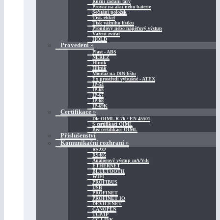
Ruční zadání táry
Provoz na aku nebo baterie
Sečítání položek
Tisk etiket
Tisk vážního lístku
Proudový nebo napěťový výstup
Vážení zvířat
HOLD
Provedení
»
Plast - ABS
NEREZ
Hliník
Hliník
Montáž na DIN lištu
Ex prostředí výbušné - ATEX
IP-54
IP-65
IP-67
IP-68
IP-69K
Certifikace
»
Dle OIML R-76 / EN 45501
S certifikací OIML
Bez certifikace OIML
Příslušenství
Komunikační rozhraní
»
RS232
RS485
Analogový výstup mA/Vdc
ETHERNET
BLUETOOTH
WIFI
PROFIBUS
USB
PROFINET
PROFINET IO
DEVICENET
CANOPEN
TCP/IP
CC-LINK