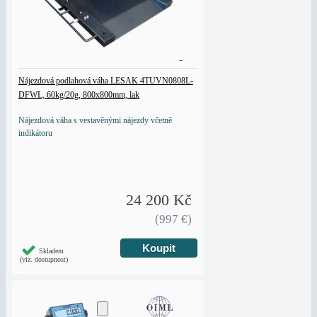
Nájezdová podlahová váha LESAK 4TUVN0808L-
DFWL, 60kg/20g, 800x800mm, lak
Nájezdová váha s vestavěnými nájezdy včetně
indikátoru
24 200 Kč
(997 €)
Skladem
(viz. dostupnost)