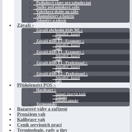
Podlahové rámy pro zabudování
Stolky pod můstkové váhy
Válečkové dráhy na váhy
Akumulátory a baterie
Adaptéry a zdroje
Závaží
»
Závaží obchodní třídy M1
»
Jednotlivě - kusové
Sady
Závaží třídy F2 - Economy
»
Jednotlivě - kusové
Sady
Závaží třídy F1 - Economy
»
Jednotlivě - kusové
Sady
Závaží třídy F1 - Profesional
»
Jednotlivě - kusové
Sady
Závaží třídy E2 - Profesional
»
Jednotlivě - kusové
Sady
Příslušenství POS
»
Hardware
»
Snímače čárových kódů
Tiskárny
Pokladní zásuvky
Termopásky
Bazarové váhy a zařízení
Pronájem vah
Kalibrace vah
Ceník servisních prací
Terminologie, rady a tipy