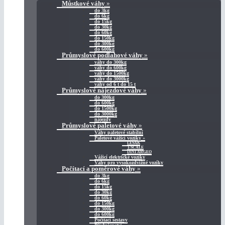
Můstkové váhy
»
do 3kg
do 6kg
do 15kg
do 30kg
do 60kg
do 150kg
do 300kg
do 600kg
Průmyslové podlahové váhy
»
váhy do 300kg
váhy do 600kg
váhy do 1500kg
váhy do 3000kg
váhy od 6 t do 15 t
Průmyslové nájezdové váhy
»
do 300kg
do 600kg
do 1500kg
do 3000kg
nájezdy
Průmyslové paletové váhy
»
Váhy paletové stabilní
Paletové vážicí vozíky
»
LESAK
T-SCALE
DINI ARGEO
Vážicí elektrické vozíky
Váhy pro vysokozdvižné vozíky
Počítací a poměrové váhy
»
do 3kg
do 6kg
do 15kg
do 30kg
do 60kg
do 150kg
do 300kg
do 600kg
Počítací sestavy