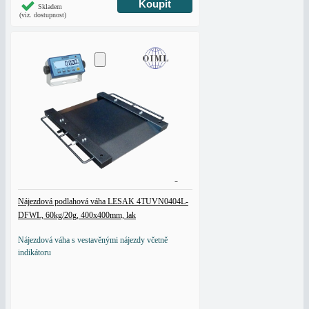
Skladem
(viz. dostupnost)
Nájezdová podlahová váha LESAK 4TUVN0404L-
DFWL, 60kg/20g, 400x400mm, lak
Nájezdová váha s vestavěnými nájezdy včetně
indikátoru