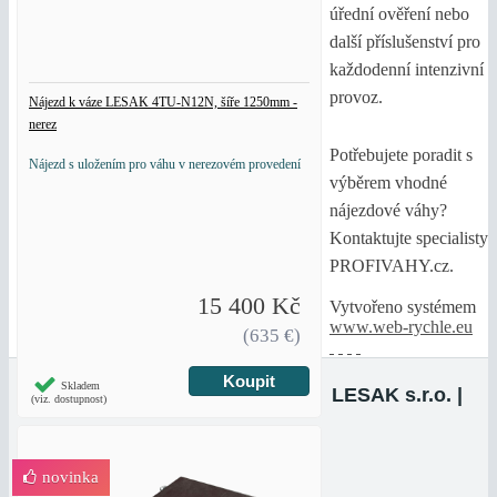
úřední ověření nebo
další příslušenství pro
každodenní intenzivní
provoz.
Nájezd k váze LESAK 4TU-N12N, šíře 1250mm -
nerez
Potřebujete poradit s
Nájezd s uložením pro váhu v nerezovém provedení
výběrem vhodné
nájezdové váhy?
Kontaktujte specialisty
PROFIVAHY.cz.
15 400 Kč
Vytvořeno systémem
www.web-rychle.eu
(635 €)
Skladem
LESAK s.r.o. |
(viz. dostupnost)
novinka