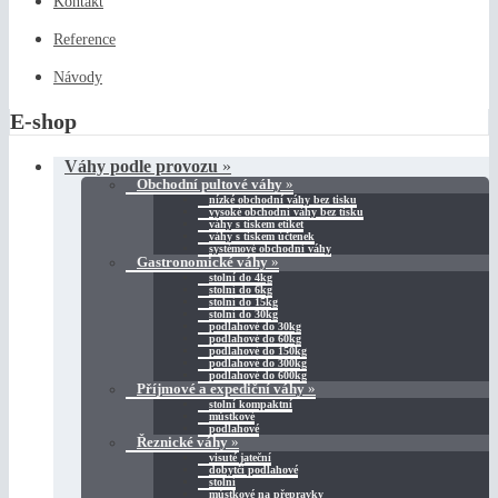
Kontakt
Reference
Návody
E-shop
Váhy podle provozu
»
Obchodní pultové váhy
»
nízké obchodní váhy bez tisku
vysoké obchodní váhy bez tisku
váhy s tiskem etiket
váhy s tiskem účtenek
systémové obchodní váhy
Gastronomické váhy
»
stolní do 4kg
stolní do 6kg
stolní do 15kg
stolní do 30kg
podlahové do 30kg
podlahové do 60kg
podlahové do 150kg
podlahové do 300kg
podlahové do 600kg
Příjmové a expediční váhy
»
stolní kompaktní
můstkové
podlahové
Řeznické váhy
»
visuté jateční
dobytčí podlahové
stolní
můstkové na přepravky