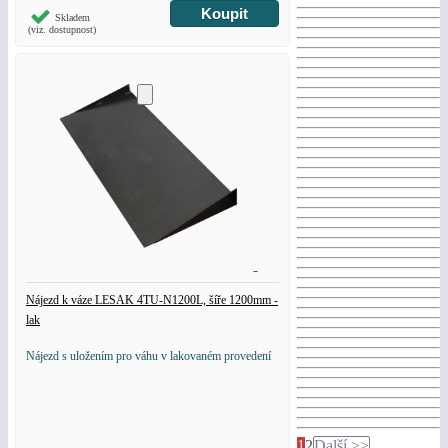
Skladem
(viz. dostupnost)
Nájezd k váze LESAK 4TU-N1200L, šíře 1200mm -
lak
Nájezd s uložením pro váhu v lakovaném provedení
1
2
Další >>