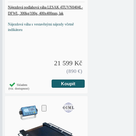
Nájezdová podlahová váha LESAK 4TUVN0404L-
DFWL, 300kg/100g, 400x400mm, lak
Nájezdová váha s vestavěnými nájezdy včetně
indikátoru
21 599 Kč
(890 €)
Skladem
(viz. dostupnost)