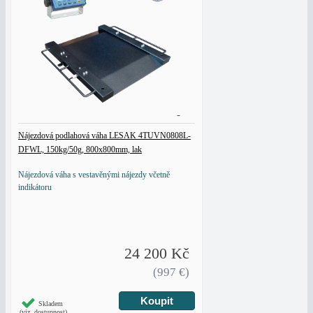
Nájezdová podlahová váha LESAK 4TUVN0808L-
DFWL, 150kg/50g, 800x800mm, lak
Nájezdová váha s vestavěnými nájezdy včetně
indikátoru
24 200 Kč
(997 €)
Skladem
(viz. dostupnost)