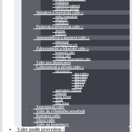
podlahové
podlahové paletové
etiketovací zařízení
Skladové a logistické váhy
»
stolní kompaktní
můstkové
podlahové
Poštovní a přepravní váhy
»
dopisní
balíkové
Automobilové a mostové váhy
»
nápravové
automobilové OS
Zdravotnické a lékařské váhy
»
kojenecké váhy
osobní váhy
speciální zdravotnické váhy
Váhy pro domácnost
Laboratorní a přesné váhy
»
laboratorní
»
dílek 0,00001g
dílek 0,0001g
dílek 0,001g
dílek 0,01g
dílek 0,1g
dílek 1g
analyzátory vlhkosti
zlatnické
levné přesné
Tscale
Dini Argeo
Veterinární váhy
Váhy do výbušného prostředí
Kolejové váhy
Úlové váhy
Váhy na kontejnery
Váhy podle provedení
»