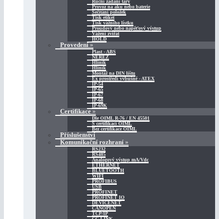
Ruční zadání táry
Provoz na aku nebo baterie
Sečítání položek
Tisk etiket
Tisk vážního lístku
Proudový nebo napěťový výstup
Vážení zvířat
HOLD
Provedení
»
Plast - ABS
NEREZ
Hliník
Hliník
Montáž na DIN lištu
Ex prostředí výbušné - ATEX
IP-54
IP-65
IP-67
IP-68
IP-69K
Certifikace
»
Dle OIML R-76 / EN 45501
S certifikací OIML
Bez certifikace OIML
Příslušenství
Komunikační rozhraní
»
RS232
RS485
Analogový výstup mA/Vdc
ETHERNET
BLUETOOTH
WIFI
PROFIBUS
USB
PROFINET
PROFINET IO
DEVICENET
CANOPEN
TCP/IP
CC-LINK