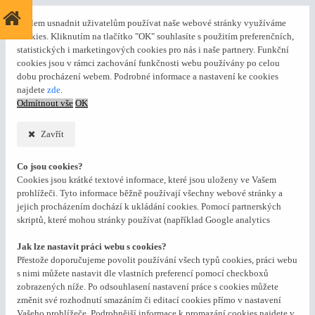
S cílem usnadnit uživatelům používat naše webové stránky využíváme
cookies. Kliknutím na tlačítko "OK" souhlasíte s použitím preferenčních,
statistických i marketingových cookies pro nás i naše partnery. Funkční
cookies jsou v rámci zachování funkčnosti webu používány po celou
dobu procházení webem. Podrobné informace a nastavení ke cookies
najdete
zde
.
Odmítnout vše
OK
Zavřít
Co jsou cookies?
Cookies jsou krátké textové informace, které jsou uloženy ve Vašem
prohlížeči. Tyto informace běžně používají všechny webové stránky a
jejich procházením dochází k ukládání cookies. Pomocí partnerských
skriptů, které mohou stránky používat (například Google analytics
Jak lze nastavit práci webu s cookies?
Přestože doporučujeme povolit používání všech typů cookies, práci webu
s nimi můžete nastavit dle vlastních preferencí pomocí checkboxů
zobrazených níže. Po odsouhlasení nastavení práce s cookies můžete
změnit své rozhodnutí smazáním či editací cookies přímo v nastavení
Vašeho prohlížeče. Podrobnější informace k promazání cookies najdete v