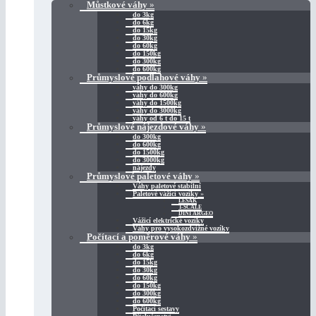
Můstkové váhy
»
do 3kg
do 6kg
do 15kg
do 30kg
do 60kg
do 150kg
do 300kg
do 600kg
Průmyslové podlahové váhy
»
váhy do 300kg
váhy do 600kg
váhy do 1500kg
váhy do 3000kg
váhy od 6 t do 15 t
Průmyslové nájezdové váhy
»
do 300kg
do 600kg
do 1500kg
do 3000kg
nájezdy
Průmyslové paletové váhy
»
Váhy paletové stabilní
Paletové vážicí vozíky
»
LESAK
T-SCALE
DINI ARGEO
Vážicí elektrické vozíky
Váhy pro vysokozdvižné vozíky
Počítací a poměrové váhy
»
do 3kg
do 6kg
do 15kg
do 30kg
do 60kg
do 150kg
do 300kg
do 600kg
Počítací sestavy