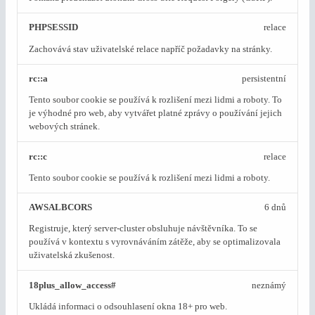
PHPSESSID
relace
Zachovává stav uživatelské relace napříč požadavky na stránky.
rc::a
persistentní
Tento soubor cookie se používá k rozlišení mezi lidmi a roboty. To
je výhodné pro web, aby vytvářet platné zprávy o používání jejich
webových stránek.
rc::c
relace
Tento soubor cookie se používá k rozlišení mezi lidmi a roboty.
AWSALBCORS
6 dnů
Registruje, který server-cluster obsluhuje návštěvníka. To se
používá v kontextu s vyrovnáváním zátěže, aby se optimalizovala
uživatelská zkušenost.
18plus_allow_access#
neznámý
Ukládá informaci o odsouhlasení okna 18+ pro web.