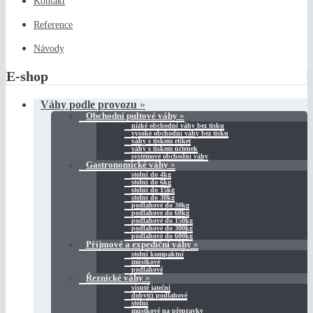
Kontakt
Reference
Návody
E-shop
Váhy podle provozu
»
Obchodní pultové váhy
»
nízké obchodní váhy bez tisku
vysoké obchodní váhy bez tisku
váhy s tiskem etiket
váhy s tiskem účtenek
systémové obchodní váhy
Gastronomické váhy
»
stolní do 4kg
stolní do 6kg
stolní do 15kg
stolní do 30kg
podlahové do 30kg
podlahové do 60kg
podlahové do 150kg
podlahové do 300kg
podlahové do 600kg
Příjmové a expediční váhy
»
stolní kompaktní
můstkové
podlahové
Řeznické váhy
»
visuté jateční
dobytčí podlahové
stolní
můstkové na přepravky