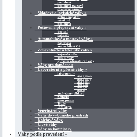
podlahové
podlahové paletové
etiketovací zařízení
Skladové a logistické váhy
»
stolní kompaktní
můstkové
podlahové
Poštovní a přepravní váhy
»
dopisní
balíkové
Automobilové a mostové váhy
»
nápravové
automobilové OS
Zdravotnické a lékařské váhy
»
kojenecké váhy
osobní váhy
speciální zdravotnické váhy
Váhy pro domácnost
Laboratorní a přesné váhy
»
laboratorní
»
dílek 0,00001g
dílek 0,0001g
dílek 0,001g
dílek 0,01g
dílek 0,1g
dílek 1g
analyzátory vlhkosti
zlatnické
levné přesné
Tscale
Dini Argeo
Veterinární váhy
Váhy do výbušného prostředí
Kolejové váhy
Úlové váhy
Váhy na kontejnery
Váhy podle provedení
»