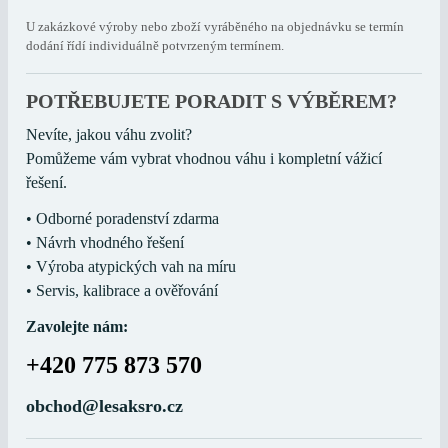
U zakázkové výroby nebo zboží vyráběného na objednávku se termín
dodání řídí individuálně potvrzeným termínem.
POTŘEBUJETE PORADIT S VÝBĚREM?
Nevíte, jakou váhu zvolit?
Pomůžeme vám vybrat vhodnou váhu i kompletní vážicí
řešení.
• Odborné poradenství zdarma
• Návrh vhodného řešení
• Výroba atypických vah na míru
• Servis, kalibrace a ověřování
Zavolejte nám:
+420 775 873 570
obchod@lesaksro.cz