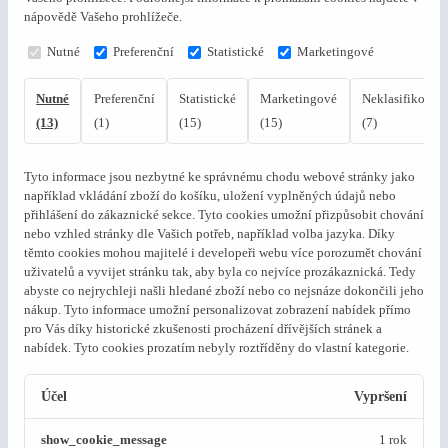
nápovědě Vašeho prohlížeče.
Nutné
Preferenční
Statistické
Marketingové
Nutné
Preferenční
Statistické
Marketingové
Neklasifikovan
(13)
(1)
(15)
(15)
(7)
Tyto informace jsou nezbytné ke správnému chodu webové stránky jako
například vkládání zboží do košíku, uložení vyplněných údajů nebo
přihlášení do zákaznické sekce.
Tyto cookies umožní přizpůsobit chování
nebo vzhled stránky dle Vašich potřeb, například volba jazyka.
Díky
těmto cookies mohou majitelé i developeři webu více porozumět chování
uživatelů a vyvijet stránku tak, aby byla co nejvíce prozákaznická. Tedy
abyste co nejrychleji našli hledané zboží nebo co nejsnáze dokončili jeho
nákup.
Tyto informace umožní personalizovat zobrazení nabídek přímo
pro Vás díky historické zkušenosti procházení dřívějších stránek a
nabídek.
Tyto cookies prozatím nebyly roztříděny do vlastní kategorie.
Účel
Vypršení
show_cookie_message
1 rok