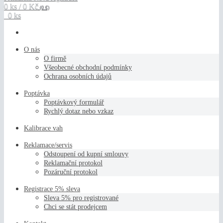
0 ks / 0 Kč
(0 €)
0 ks
O nás
O firmě
Všeobecné obchodní podmínky
Ochrana osobních údajů
Poptávka
Poptávkový formulář
Rychlý dotaz nebo vzkaz
Kalibrace vah
Reklamace/servis
Odstoupení od kupní smlouvy
Reklamační protokol
Pozáruční protokol
Registrace 5% sleva
Sleva 5% pro registrované
Chci se stát prodejcem