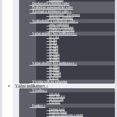
Příslušenství
Dávkovací a limitní váhy
Průběžné automatické váhy
Závěsné a jeřábové váhy
»
technologické - neověřitelné
obchodní - ověřitelné
Voděodolné a vodotěsné váhy
»
stolní voděodolné
můstkové voděodolné
podlahové voděodolné
Vážní můstky bez indikátoru
»
do 1,5kg
do 3kg
do 6kg
do 15kg
do 30kg
do 60kg
do 150kg
do 300kg
do 600kg
Vážní plošiny bez indikátoru
»
do 300kg
do 600kg
do 1500kg
do 3000kg
6t až 15t
Výroba vah na zakázku
Vážní indikátory
»
Výrobce
»
TSCALE
DINI ARGEO
SENSOCAR
LAUMAS
Funkce
»
Počítání kusů
Kontrola limitu
S relé pro dávkování a plnění