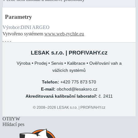
Parametry
Výrobce:
DINI ARGEO
Vytvořeno systémem
www.web-rychle.eu
LESAK s.r.o. | PROFIVAHY.cz
Výroba • Prodej • Servis • Kalibrace • Ověřování vah a
vážicích systémů
Telefon:
+420 775 873 570
E-mail:
obchod@lesaksro.cz
Akreditovaná kalibrační laboratoř:
č. 2411
© 2008–2026 LESAK s.r.o. | PROFIVAHY.cz
OTllYW
Hlídací pes