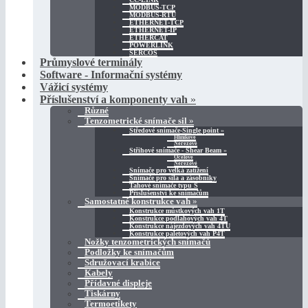
MODBUS-TCP
MODBUS-RTU
ETHERNET-TCP
ETHERNET-IP
ETHERCAT
POWERLINK
SERCOS
Průmyslové terminály
Software - Informační systémy
Vážicí systémy
Příslušenství a komponenty vah
»
Různé
Tenzometrické snímače sil
»
Středové snímače-Single point
»
Hliníkové
Nerezové
Střihové snímače - Shear Beam
»
Ocelové
Nerezové
Snímače pro velká zatížení
Snímače pro sila a zásobníky
Tahové snímače typu S
Příslušenství ke snímačům
Samostatné konstrukce vah
»
Konstrukce můstkových vah 1T
Konstrukce podlahových vah 4T
Konstrukce nájezdových vah 4TU
Konstrukce paletových vah P4T
Nožky tenzometrických snímačů
Podložky ke snímačům
Sdružovací krabice
Kabely
Přídavné displeje
Tiskárny
Termoetikety