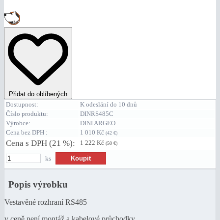
Přidat do oblíbených
Dostupnost:
K odeslání do 10 dnů
Číslo produktu:
DINRS485C
Výrobce:
DINI ARGEO
Cena bez DPH :
1 010 Kč
(42 €)
Cena s DPH (21 %):
1 222 Kč
(50 €)
ks
Popis výrobku
Vestavěné rozhraní RS485
v ceně není montáž a kabelové průchodky