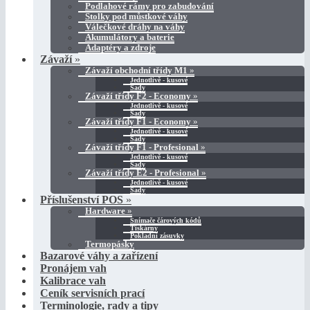
Podlahové rámy pro zabudování
Stolky pod můstkové váhy
Válečkové dráhy na váhy
Akumulátory a baterie
Adaptéry a zdroje
Závaží
»
Závaží obchodní třídy M1
»
Jednotlivě - kusové
Sady
Závaží třídy F2 - Economy
»
Jednotlivě - kusové
Sady
Závaží třídy F1 - Economy
»
Jednotlivě - kusové
Sady
Závaží třídy F1 - Profesional
»
Jednotlivě - kusové
Sady
Závaží třídy E2 - Profesional
»
Jednotlivě - kusové
Sady
Příslušenství POS
»
Hardware
»
Snímače čárových kódů
Tiskárny
Pokladní zásuvky
Termopásky
Bazarové váhy a zařízení
Pronájem vah
Kalibrace vah
Ceník servisních prací
Terminologie, rady a tipy