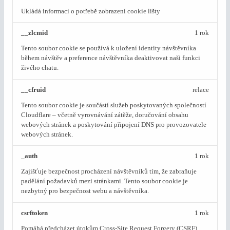
Ukládá informaci o potřebě zobrazení cookie lišty
__zlcmid
1 rok
Tento soubor cookie se používá k uložení identity návštěvníka
během návštěv a preference návštěvníka deaktivovat naši funkci
živého chatu.
__cfruid
relace
Tento soubor cookie je součástí služeb poskytovaných společností
Cloudflare – včetně vyrovnávání zátěže, doručování obsahu
webových stránek a poskytování připojení DNS pro provozovatele
webových stránek.
_auth
1 rok
Zajišťuje bezpečnost procházení návštěvníků tím, že zabraňuje
padělání požadavků mezi stránkami. Tento soubor cookie je
nezbytný pro bezpečnost webu a návštěvníka.
csrftoken
1 rok
Pomáhá předcházet útokům Cross-Site Request Forgery (CSRF).