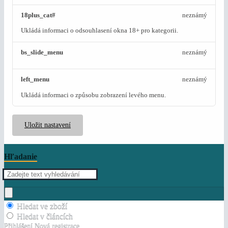
18plus_cat#
neznámý
Ukládá informaci o odsouhlasení okna 18+ pro kategorii.
bs_slide_menu
neznámý
left_menu
neznámý
Ukládá informaci o způsobu zobrazení levého menu.
Uložit nastavení
Hľadanie
Hledat ve zboží
Hledat v článcích
Přihlášení
Nová registrace